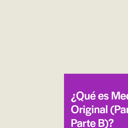
¿Qué es Me
Original (Pa
Parte B)?